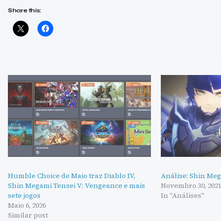
Share this:
Humble Choice de Maio traz Diablo IV,
Análise: Shin Meg
Shin Megami Tensei V: Vengeance e mais
Novembro 30, 202
sete jogos
In "Análises"
Maio 6, 2026
Similar post