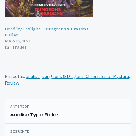
Dead by Daylight – Dungeons & Dragons
trailer
Maio 15, 2024
In "Trailer"
Etiquetas:
analise
,
Dungeons & Dragons: Chronicles of Mystara
,
Review
Navegação
ANTERIOR
de
Análise Type:Rider
artigos
SEGUINTE