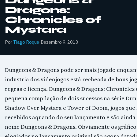
Dungeons &
Dragons:
Chronicles of
Mystara
Por
Tiago Roque
·
Dezembro 9, 2013
Dungeons & Dragons pode ser mais jogado enquan
industria dos videojogos está recheada de bons jo
regras e licença. Dungeons & Dragons: Chronicles
pequena compilação de dois sucessos na série Du
Shadow Over Mystara e Tower of Doom, jogos que
recebidos aquando do seu lançamento e são ainda
nome Dungeons & Dragons. Obviamente os gráfico
elogiados no lançamento original são agora datado