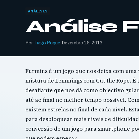
ANÁLISES
Análise 
Por
Tiago Roque
·
Dezembro 28, 2013
Furmins é um jogo que nos deixa com uma i
mistura de Lemmings com Cut the Rope. É u
desafiante que nos dá como objectivo guia
até ao final no melhor tempo possível. Co
existem estrelas no final de cada nível. Est
para desbloquear mais níveis de dificulda
conversão de um jogo para smartphone po
que podem esperar.