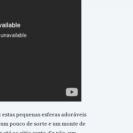
 estas pequenas esferas adoráveis ​​
 um pouco de sorte e um monte de
 até ao sitio certo. Se não, um