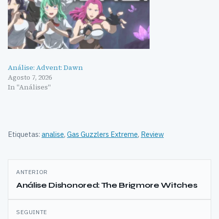
Análise: Advent: Dawn
Agosto 7, 2026
In "Análises"
Etiquetas:
analise
,
Gas Guzzlers Extreme
,
Review
Navegação
ANTERIOR
de
Análise Dishonored: The Brigmore Witches
artigos
SEGUINTE