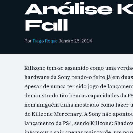
Análise 
Fall
Por
Tiago Roque
·
Janeiro 25, 2014
Killzone tem-se assumido como uma verda
hardware da Sony, tendo-o feito já em duas
Apesar de nunca ter sido jogo de lançamen
demonstrado tão bem as capacidades da PS3
nem ninguém tinha mostrado como fazer um
de Killzone Mercenary. A Sony não apontou
lançamento da PS4, sendo Killzone: Shadow
inFamous a sair apenas mais tarde, um pos