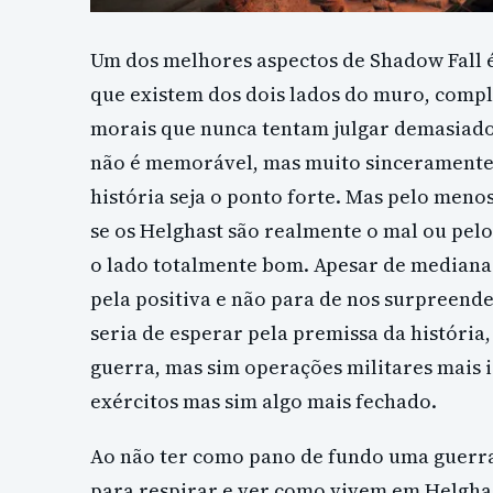
Um dos melhores aspectos de Shadow Fall 
que existem dos dois lados do muro, comp
morais que nunca tentam julgar demasiado,
não é memorável, mas muito sinceramente
história seja o ponto forte. Mas pelo men
se os Helghast são realmente o mal ou pel
o lado totalmente bom. Apesar de mediana
pela positiva e não para de nos surpreend
seria de esperar pela premissa da história
guerra, mas sim operações militares mais 
exércitos mas sim algo mais fechado.
Ao não ter como pano de fundo uma guerra
para respirar e ver como vivem em Helghas