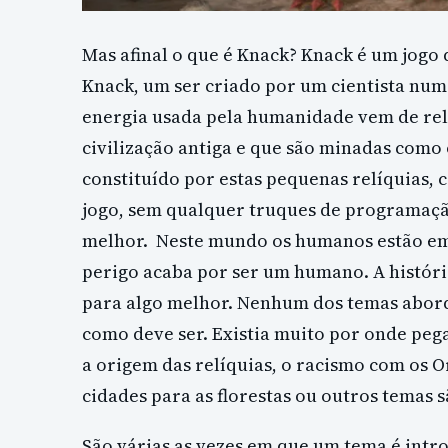
Mas afinal o que é Knack? Knack é um jog
Knack, um ser criado por um cientista num
energia usada pela humanidade vem de rel
civilização antiga e que são minadas como
constituído por estas pequenas relíquias, 
jogo, sem qualquer truques de programação
melhor. Neste mundo os humanos estão em
perigo acaba por ser um humano. A históri
para algo melhor. Nenhum dos temas abor
como deve ser. Existia muito por onde peg
a origem das relíquias, o racismo com os O
cidades para as florestas ou outros temas
São várias as vezes em que um tema é int