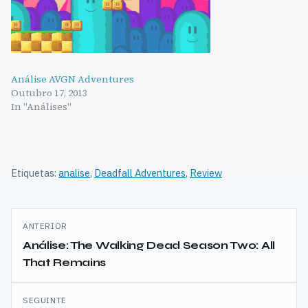
Análise AVGN Adventures
Outubro 17, 2013
In "Análises"
Etiquetas:
analise
,
Deadfall Adventures
,
Review
Navegação
ANTERIOR
de
Análise: The Walking Dead Season Two: All
That Remains
artigos
SEGUINTE