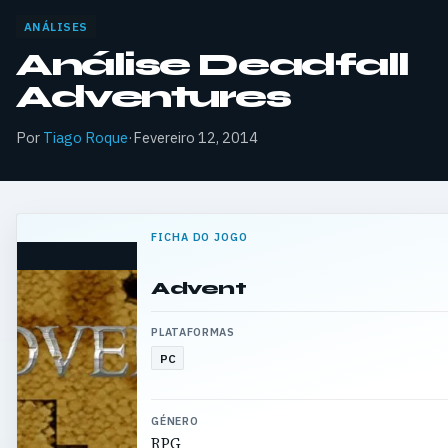
ANÁLISES
Análise Deadfall
Adventures
Por
Tiago Roque
·
Fevereiro 12, 2014
FICHA DO JOGO
Advent
PLATAFORMAS
PC
GÉNERO
RPG