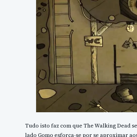
Tudo isto faz com que The Walking Dead se
lado Gomo esforça-se por se aproximar aos