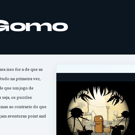
 Gomo
ra isso for a de que as
tudo na primeira vez,
de que um jogo de
 seja, os puzzles
 mas ao contrario do que
ogam aventuras point and