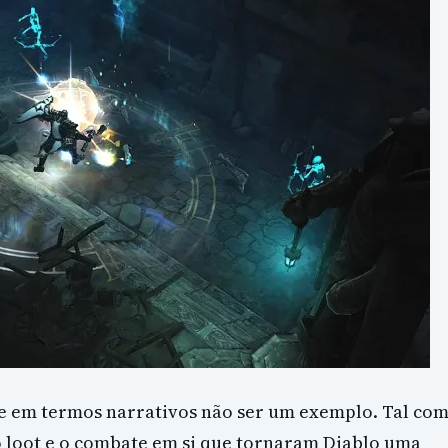
de em termos narrativos não ser um exemplo. Tal co
o loot e o combate em si que tornaram Diablo uma