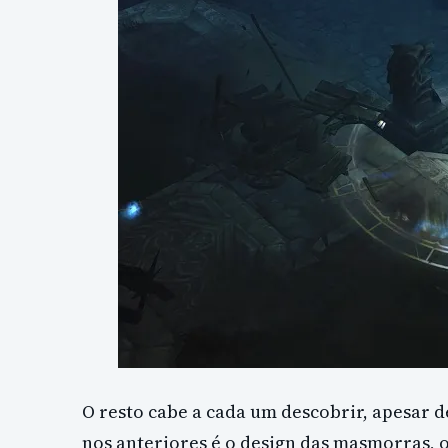
O resto cabe a cada um descobrir, apesar 
nos anteriores é o design das masmorras, 