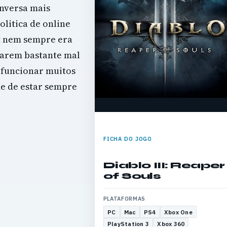
onversa mais
olitica de online
 nem sempre era
onarem bastante mal
 funcionar muitos
e de estar sempre
FICHA DO JOGO
Diablo III: Reaper
of Souls
PLATAFORMAS
PC
Mac
PS4
Xbox One
PlayStation 3
Xbox 360