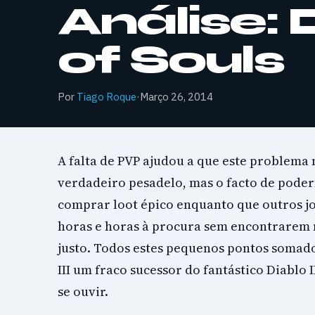
Análise: 
of Souls
Por
Tiago Roque
·
Março 26, 2014
A falta de PVP ajudou a que este problema
verdadeiro pesadelo, mas o facto de pod
comprar loot épico enquanto que outros 
horas e horas à procura sem encontrarem 
justo. Todos estes pequenos pontos somad
III um fraco sucessor do fantástico Diablo II
se ouvir.