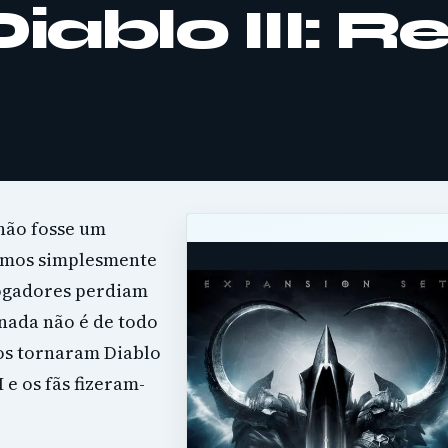
Diablo III: 
 não fosse um
ermos simplesmente
jogadores perdiam
nada não é de todo
os tornaram Diablo
 e os fãs fizeram-