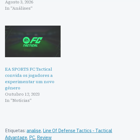
Agosto 3, 2026
Takedown nunca
In "Análises"
conseguirá ser o próximo.
Este jogo recebeu fundos
através do programa
Kickstarter, e
sinceramente não sei
como,…
EA SPORTS FC Tactical
convida os jogadores a
experimentar um novo
género
Outubro 12, 2023
In "Notícias"
Etiquetas:
analise
,
Line Of Defense Tactics - Tactical
Advantage
,
PC
,
Review