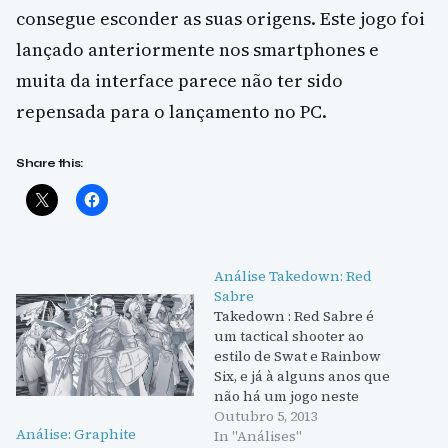
consegue esconder as suas origens. Este jogo foi
lançado anteriormente nos smartphones e
muita da interface parece não ter sido
repensada para o lançamento no PC.
Share this:
Análise Takedown: Red
Sabre
Takedown : Red Sabre é
um tactical shooter ao
estilo de Swat e Rainbow
Six, e já à alguns anos que
não há um jogo neste
género de qualidade
Outubro 5, 2013
Análise: Graphite
superior. Infelizmente
In "Análises"