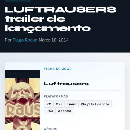
LUFTRAUSERS
trailer de
lançamento
Por
Tiago Roque
·
Março 18, 2014
FICHA DO JOGO
Luftrausers
PLATAFORMAS
PC
Mac
Linux
PlayStation Vita
PS3
Android
GÉNERO