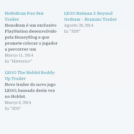
HoHoKum Fun Fair
LEGO Batman 3: Beyond
Trailer
Gotham – Brainiac Trailer
Honokum é um exclusivo
Agosto 20, 2014
PlayStation desenvolvido
In "3DS"
pela HoneySlug e que
promete colocar o jogador
a percorrer um
fascinante universo
Março 11, 2014
colorido. A HoneySlug
In "Historico"
juntou-se à Ghostly
LEGO The Hobbit Buddy-
International para criar a
Up Trailer
banda sonora do jogo, no
Novo trailer do novo jogo
qual a música é uma peça
LEGO, baseado desta vez
chave da experiência.
no Hobbit.
Estará disponível
Março 6, 2014
brevemente para PS4, PS4
In "3DS"
e…