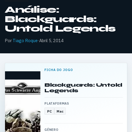
Análise:
Blackguards:
Untold Legends
Por
Tiago Roque
·
Abril 5, 2014
FICHA DO JOGO
Blackguards: Untold
Legends
PLATAFORMAS
PC
Mac
GÉNERO