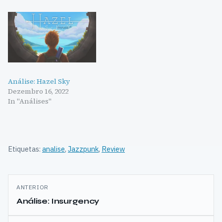
Análise: Hazel Sky
Dezembro 16, 2022
In "Análises"
Etiquetas:
analise
,
Jazzpunk
,
Review
Navegação
ANTERIOR
de
Análise: Insurgency
artigos