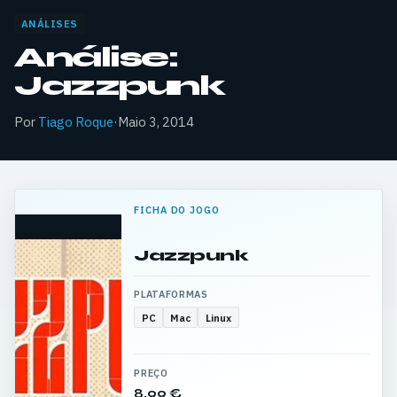
ANÁLISES
Análise:
Jazzpunk
Por
Tiago Roque
·
Maio 3, 2014
FICHA DO JOGO
Jazzpunk
PLATAFORMAS
PC
Mac
Linux
PREÇO
8,99 €