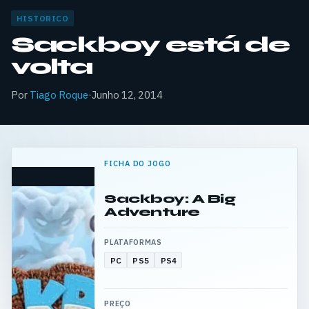
HISTORICO
Sackboy está de
volta
Por
Tiago Roque
·
Junho 12, 2014
FICHA DO JOGO
Sackboy: A Big
Adventure
PLATAFORMAS
PC
PS5
PS4
PREÇO