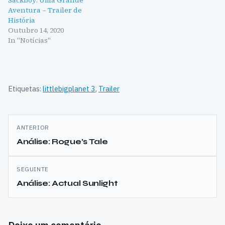
Sackboy: Uma Grande
Aventura – Trailer de
História
Outubro 14, 2020
In "Notícias"
Etiquetas:
littlebigplanet 3
,
Trailer
Navegação
ANTERIOR
de
Análise: Rogue’s Tale
artigos
SEGUINTE
Análise: Actual Sunlight
Deixe um comentário