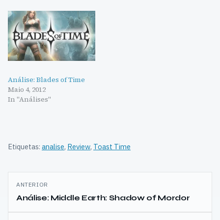
Análise: Blades of Time
Maio 4, 2012
In "Análises"
Etiquetas:
analise
,
Review
,
Toast Time
Navegação
ANTERIOR
de
Análise: Middle Earth: Shadow of Mordor
artigos