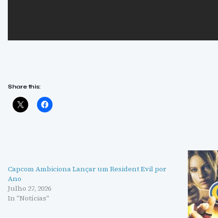
Share this:
Capcom Ambiciona Lançar um Resident Evil por
Ano
Julho 27, 2026
In "Notícias"