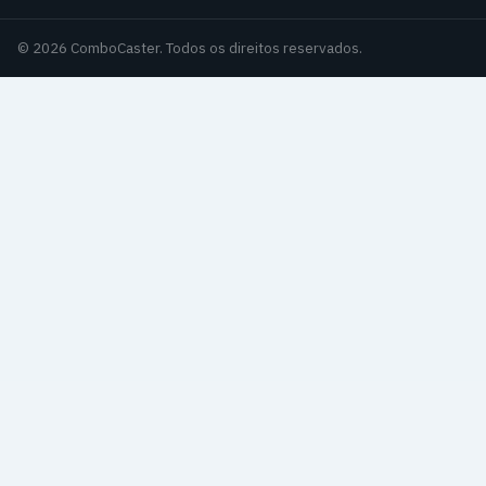
© 2026 ComboCaster. Todos os direitos reservados.