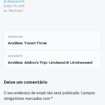
já disponível
Julho 29, 2026
In "Notícias"
Navegação
ANTERIOR
de
Análise: Toast Time
artigos
SEGUINTE
Análise: Akiba’s Trip: Undead & Undressed
Deixe um comentário
O seu endereço de email não será publicado.
Campos
obrigatórios marcados com
*