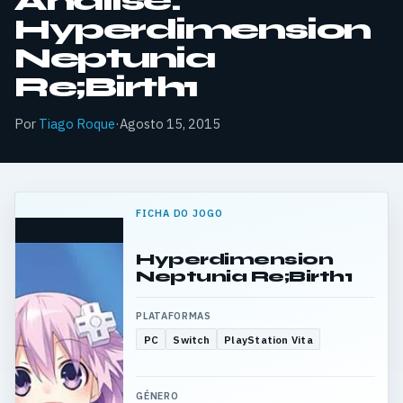
Análise:
Hyperdimension
Neptunia
Re;Birth1
Por
Tiago Roque
·
Agosto 15, 2015
FICHA DO JOGO
Hyperdimension
Neptunia Re;Birth1
PLATAFORMAS
PC
Switch
PlayStation Vita
GÉNERO