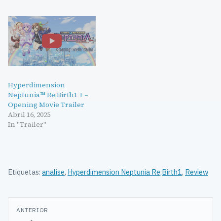
Hyperdimension
Neptunia™ Re;Birth1 + –
Opening Movie Trailer
Abril 16, 2025
In "Trailer"
Etiquetas:
analise
,
Hyperdimension Neptunia Re;Birth1
,
Review
Navegação
ANTERIOR