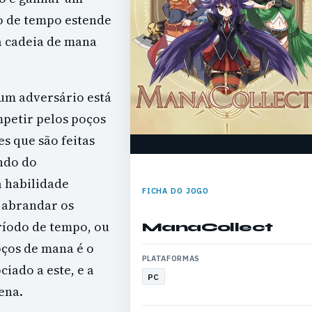
o de tempo estende
a cadeia de mana
 um adversário está
petir pelos poços
s que são feitas
ndo do
 habilidade
FICHA DO JOGO
 abrandar os
íodo de tempo, ou
ManaCollect
oços de mana é o
PLATAFORMAS
iado a este, e a
PC
ena.