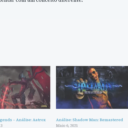
gends – Análise: Aatrox
Análise: Shadow Man: Remastered
13
Maio 6, 2021