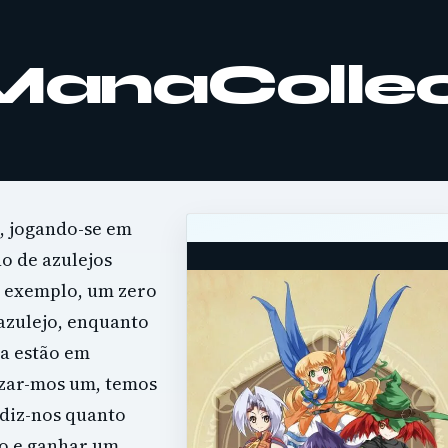
 ManaColle
, jogando-se em
o de azulejos
r exemplo, um zero
azulejo, enquanto
na estão em
izar-mos um, temos
 diz-nos quanto
ro e ganhar um