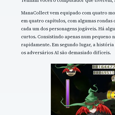
Tenham vocês o computador que tiverem, M
ManaCollect vem equipado com quatro modos
em quatro capítulos, com algumas rondas
cada um dos personagens jogáveis. Há algum
curtos. Consistindo apenas num pequeno n
rapidamente. Em segundo lugar, a história
os adversários AI são demasiado difíceis.