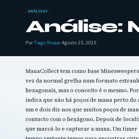
ANÁLISES
Análise:
Por
Tiago Roque
·
Agosto 25, 2015
ManaCollect tem como base Minesweepers
vez da normal grelha num formato estranh
hexagonais, mas o conceito é o mesmo. Po
indica que não há poços de mana perto do 
um e dois diz-nos que muitos poços de ma
contacto com o hexágono. Depois de local
que marcá-lo e capturar a mana. Um timer
tempo restante temos para encontrar out