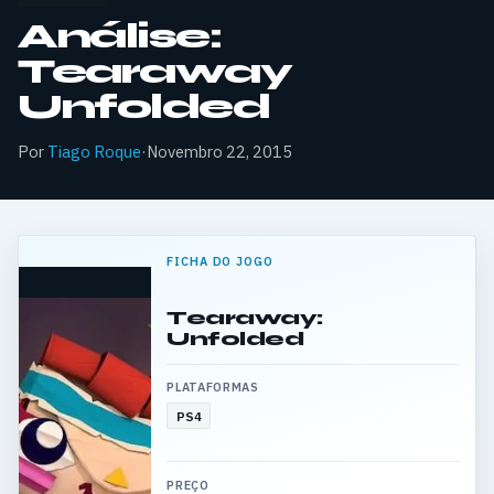
Análise:
Tearaway
Unfolded
Por
Tiago Roque
·
Novembro 22, 2015
FICHA DO JOGO
Tearaway:
Unfolded
PLATAFORMAS
PS4
PREÇO