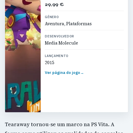
29,99 €
GÉNERO
Aventura, Plataformas
DESENVOLVEDOR
Media Molecule
LANÇAMENTO
2015
Ver página do jogo
→
Tearaway tornou-se um marco na PS Vita. A