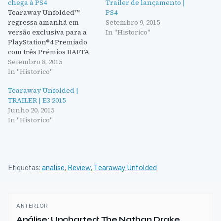
chega à PS4
Trailer de lançamento |
Tearaway Unfolded™
PS4
regressa amanhã em
Setembro 9, 2015
versão exclusiva para a
In "Historico"
PlayStation®4 Premiado
com três Prémios BAFTA
na sua versão PSVita™,
Setembro 8, 2015
Tearaway chega à PS4™
In "Historico"
numa aventura
Tearaway Unfolded |
irrepetível Tearaway
TRAILER | E3 2015
Unfolded™, o aclamado
Junho 20, 2015
título da Media Molecule
In "Historico"
para a PS®Vita, regressa
amanhã numa versão
revista e melhorada, em
exclusivo para a PS4™. O…
Etiquetas:
analise
,
Review
,
Tearaway Unfolded
Navegação
ANTERIOR
de
Análise: Uncharted: The Nathan Drake