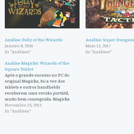
Análise: Folly of the Wizards
Análise: Super Dungeon
Janeiro 8, 2026
Maio 13, 2017
In "Análises"
In "Análises"
Análise Magicka: Wizards of the
Square Tablet
Após o grande sucesso no PC do
original Magicka, foi a vez dos
tablets e outros handhelds
receberem uma versão portátil,
muito bem conseguida. Magicka
Wizards of the Square Tablet foi um
Novembro 15, 2013
sucesso imediato. Este mesmo jogo
In "Análises"
ganhou recentemente a sua própria
versão PC. Antes de mais, este jogo
é…