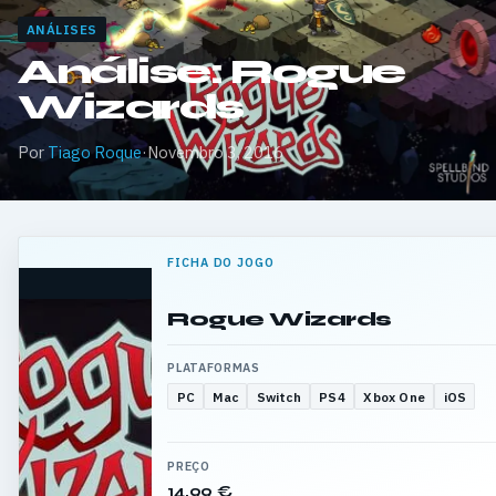
ANÁLISES
Análise: Rogue
Wizards
Por
Tiago Roque
·
Novembro 3, 2016
FICHA DO JOGO
Rogue Wizards
PLATAFORMAS
PC
Mac
Switch
PS4
Xbox One
iOS
PREÇO
14,99 €