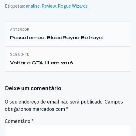
Etiquetas:
analise
,
Review
,
Rogue Wizards
Navegação
ANTERIOR
de
Passatempo: BloodRayne Betrayal
artigos
SEGUINTE
Voltar a GTA III em 2016
Deixe um comentário
O seu endereço de email não será publicado.
Campos
obrigatórios marcados com
*
Comentário
*