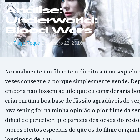
Análise:
Underworld:
Blood Wars
Por
Tiago Roque
·
Dezembro 22, 2016
Normalmente um filme tem direito a uma sequela 
vezes consegue-a porque simplesmente vende. Depo
embora não fossem aquilo que eu consideraria bo
criarem uma boa base de fãs são agradáveis de ver,
Awakening foi na minha opinião o pior filme da se
dificil de perceber, que parecia deslocada do resto
piores efeitos especiais do que os do filme origina
longinquo de 2003.