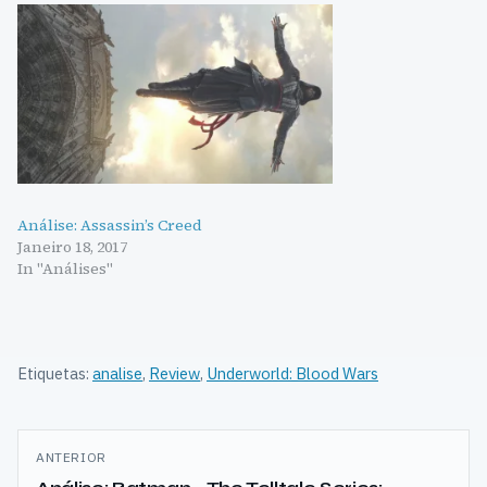
Análise: Assassin’s Creed
Janeiro 18, 2017
In "Análises"
Etiquetas:
analise
,
Review
,
Underworld: Blood Wars
Navegação
ANTERIOR