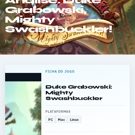
Análise: Duke
Grabowski,
Mighty
Swashbuckler!
Por
Tiago Roque
·
Abril 1, 2017
FICHA DO JOGO
Duke Grabowski:
Mighty
Swashbuckler
PLATAFORMAS
PC
Mac
Linux