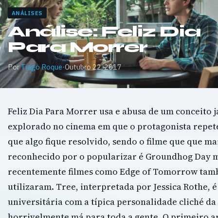
ANÁLISES
Análise: Feliz Dia
Para Morrer
Por
Tiago Roque
·
Outubro 22, 2017
Feliz Dia Para Morrer usa e abusa de um conceito j
explorado no cinema em que o protagonista repete
que algo fique resolvido, sendo o filme que que ma
reconhecido por o popularizar é Groundhog Day 
recentemente filmes como Edge of Tomorrow ta
utilizaram. Tree, interpretada por Jessica Rothe, 
universitária com a típica personalidade cliché da
horrivelmente má para toda a gente. O primeiro ar