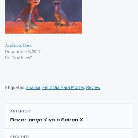
Análise: Coco
Dezembro 3, 2017
In "Análises"
Etiquetas:
analise
,
Feliz Dia Para Morrer
,
Review
Navegação
ANTERIOR
de
Razer lança Kiyo e Seiren X
artigos
SEGUINTE