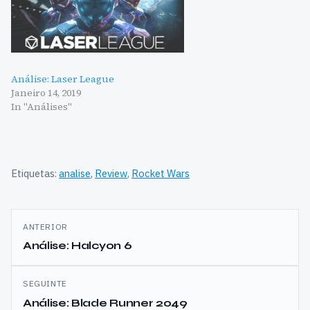
Análise: Laser League
Janeiro 14, 2019
In "Análises"
Etiquetas:
analise
,
Review
,
Rocket Wars
Navegação
ANTERIOR
de
Análise: Halcyon 6
artigos
SEGUINTE
Análise: Blade Runner 2049