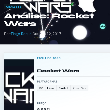
ANÁLISES
Análise: Rocket
Wars
Por
Tiago Roque
·
Outubro 12, 2017
FICHA DO JOGO
Rocket Wars
PLATAFORMAS
PC
Linux
Switch
Xbox One
PREÇO
9,99 €