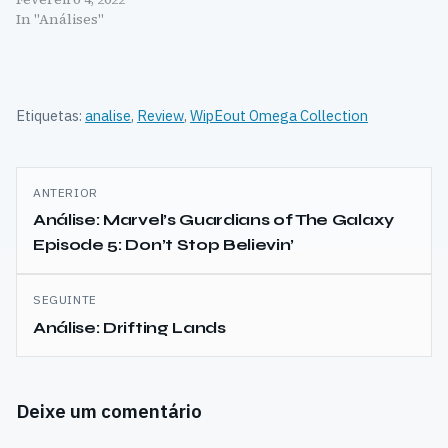
In "Análises"
Etiquetas:
analise
,
Review
,
WipEout Omega Collection
Navegação
ANTERIOR
de
Análise: Marvel’s Guardians of The Galaxy
Episode 5: Don’t Stop Believin’
artigos
SEGUINTE
Análise: Drifting Lands
Deixe um comentário