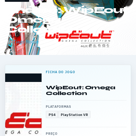
Análise: WipEout
Omega
Collection
Por
Tiago Roque
·
Novembro 18, 2017
FICHA DO JOGO
WipEout: Omega
Collection
PLATAFORMAS
PS4
PlayStation VR
PREÇO