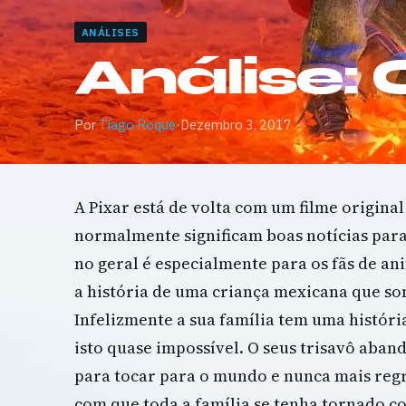
ANÁLISES
Análise:
Por
Tiago Roque
·
Dezembro 3, 2017
A Pixar está de volta com um filme original 
normalmente significam boas notícias para
no geral é especialmente para os fãs de a
a história de uma criança mexicana que so
Infelizmente a sua família tem uma históri
isto quase impossível. O seus trisavô aban
para tocar para o mundo e nunca mais regr
com que toda a família se tenha tornado 