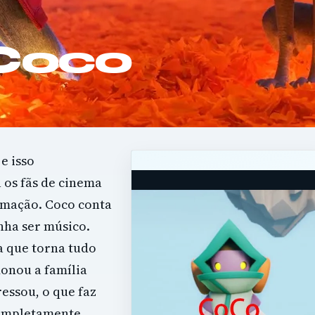
 Coco
e isso
 os fãs de cinema
nimação. Coco conta
nha ser músico.
a que torna tudo
donou a família
essou, o que faz
completamente