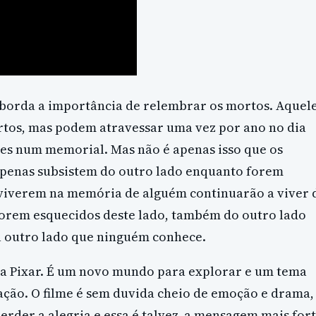
aborda a importância de relembrar os mortos. Aquel
os, mas podem atravessar uma vez por ano no dia
es num memorial. Mas não é apenas isso que os
apenas subsistem do outro lado enquanto forem
viverem na memória de alguém continuarão a viver 
forem esquecidos deste lado, também do outro lado
a outro lado que ninguém conhece.
da Pixar. É um novo mundo para explorar e um tema
ção. O filme é sem duvida cheio de emoção e drama,
rder a alegria e essa é talvez a mensagem mais for