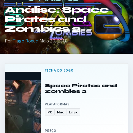
Análise: Space
Pirates and
Zombies 2
Por
Tiago Roque
·
Maio 20, 2018
FICHA DO JOGO
Space Pirates and
Zombies 2
PLATAFORMAS
PC
Mac
Linux
PREÇO