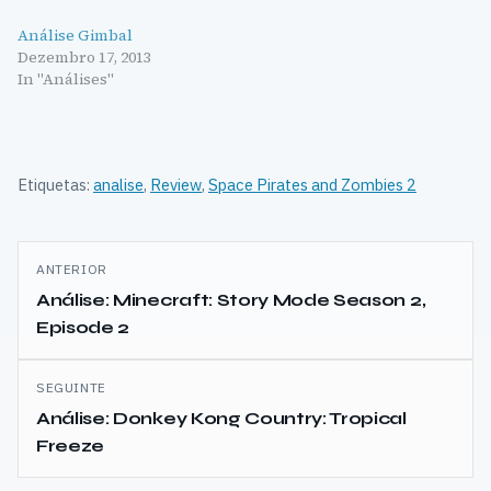
Análise Gimbal
Dezembro 17, 2013
In "Análises"
Etiquetas:
analise
,
Review
,
Space Pirates and Zombies 2
Navegação
ANTERIOR
de
Análise: Minecraft: Story Mode Season 2,
Episode 2
artigos
SEGUINTE
Análise: Donkey Kong Country: Tropical
Freeze