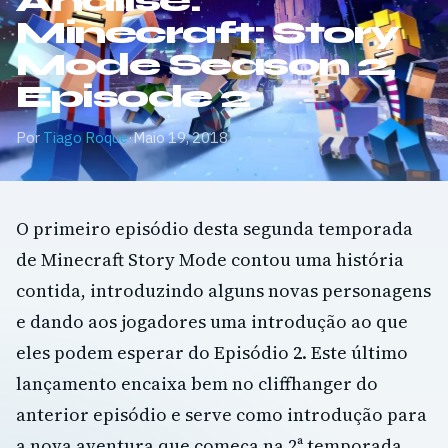
Análise:
Minecraft: Story
Mode Season 2,
Episode 2
Por
Tiago Roque
·
Maio 19, 2018
O primeiro episódio desta segunda temporada
de Minecraft Story Mode contou uma história
contida, introduzindo alguns novas personagens
e dando aos jogadores uma introdução ao que
eles podem esperar do Episódio 2. Este último
lançamento encaixa bem no cliffhanger do
anterior episódio e serve como introdução para
a nova aventura que começa na 2ª temporada.