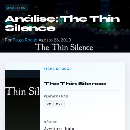
ANÁLISES
Análise: The Thin
Silence
Por
Tiago Roque
·
Agosto 26, 2018
FICHA DO JOGO
The Thin Silence
PLATAFORMAS
PC
Mac
GÉNERO
Aventura, Indie