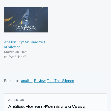
Análise: Ayasa: Shadows
of Silence
Março 30, 2026
In "Análises"
Etiquetas:
analise
,
Review
,
The Thin Silence
Navegação
ANTERIOR
de
Análise: Homem-Formiga e a Vespa