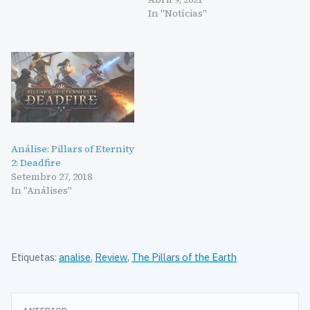
In "Notícias"
Análise: Pillars of Eternity
2: Deadfire
Setembro 27, 2018
In "Análises"
Etiquetas:
analise
,
Review
,
The Pillars of the Earth
Navegação