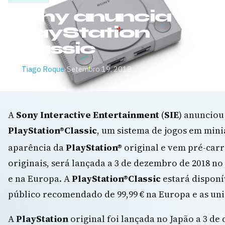
Sony anuncia
PlayStation
Classic
Por
Tiago Roque
·
Setembro 19, 2018
A
Sony Interactive Entertainment
(
SIE
) anunciou
PlayStation®Classic
, um sistema de jogos em mini
aparência da
PlayStation®
original e vem pré-car
originais, será lançada a 3 de dezembro de 2018 n
e na Europa. A
PlayStation®Classic
estará disponí
público recomendado de 99,99 € na Europa e as uni
A
PlayStation
original foi lançada no Japão a 3 d