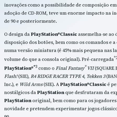
inovações como a possibilidade de composição em
adoção de CD-ROM, teve um enorme impacto na ind
de 90 e posteriormente.
O design da
PlayStation®Classic
assemelha-se ao 
disposição dos botões, bem como os comandos e a
numa versão miniatura (é 45% mais pequena nas la
*
volume do que a consola original). Pré-carregada
*
3
®
PlayStation®
como o
Final Fantasy
VII
(SQUARE E
Flash!
(SIE),
R4 RIDGE RACER TYPE 4
,
Tekken 3
(BAN
Inc.), e
Wild Arms
(SIE). A
PlayStation®Classic
é pe
nostálgicos da
PlayStation
que desfrutaram da exp
PlayStation
original, bem como para os jogadore
novidade e pretendem experimentar jogos clássic
90.