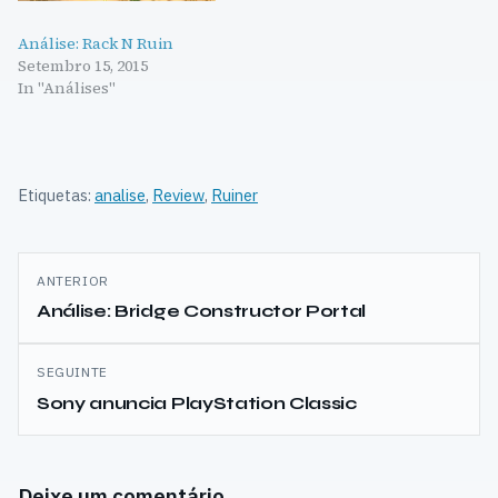
Análise: Rack N Ruin
Setembro 15, 2015
In "Análises"
Etiquetas:
analise
,
Review
,
Ruiner
Navegação
ANTERIOR
de
Análise: Bridge Constructor Portal
artigos
SEGUINTE
Sony anuncia PlayStation Classic
Deixe um comentário