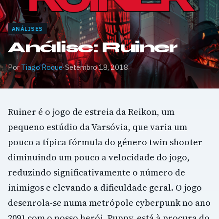
ANÁLISES
Análise: Ruiner
Por
Tiago Roque
·
Setembro 18, 2018
Ruiner é o jogo de estreia da Reikon, um
pequeno estúdio da Varsóvia, que varia um
pouco a típica fórmula do género twin shooter
diminuindo um pouco a velocidade do jogo,
reduzindo significativamente o número de
inimigos e elevando a dificuldade geral. O jogo
desenrola-se numa metrópole cyberpunk no ano
2091 com o nosso herói, Puppy, está à procura do