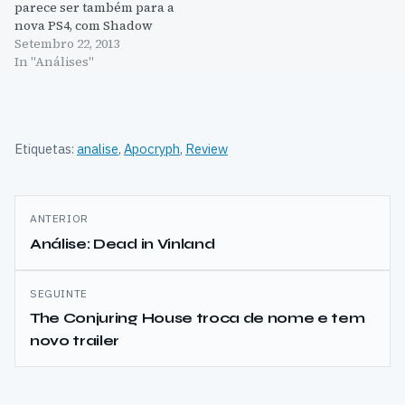
parece ser também para a
nova PS4, com Shadow
Fall a marcar o
Setembro 22, 2013
lançamento da consola.
In "Análises"
Com um grafismo de luxo
e uma jogabilidade que
veio trazer algo que novo
ao género FPS, Killzone 2
Etiquetas:
analise
,
Apocryph
,
Review
continua a…
Navegação
ANTERIOR
de
Análise: Dead in Vinland
artigos
SEGUINTE
The Conjuring House troca de nome e tem
novo trailer