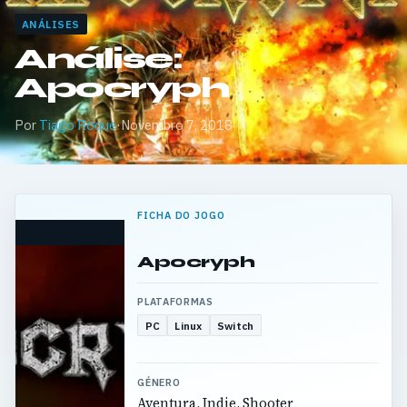
ANÁLISES
Análise:
Apocryph
Por
Tiago Roque
·
Novembro 7, 2018
FICHA DO JOGO
Apocryph
PLATAFORMAS
PC
Linux
Switch
GÉNERO
Aventura, Indie, Shooter