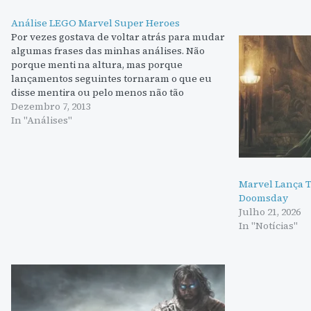
Análise LEGO Marvel Super Heroes
Por vezes gostava de voltar atrás para mudar
algumas frases das minhas análises. Não
porque menti na altura, mas porque
lançamentos seguintes tornaram o que eu
disse mentira ou pelo menos não tão
verdade. Na análise ao LEGO City
Dezembro 7, 2013
Undercover disse que esse era o melhor
In "Análises"
LEGO de sempre, mas…
Marvel Lança T
Doomsday
Julho 21, 2026
In "Notícias"