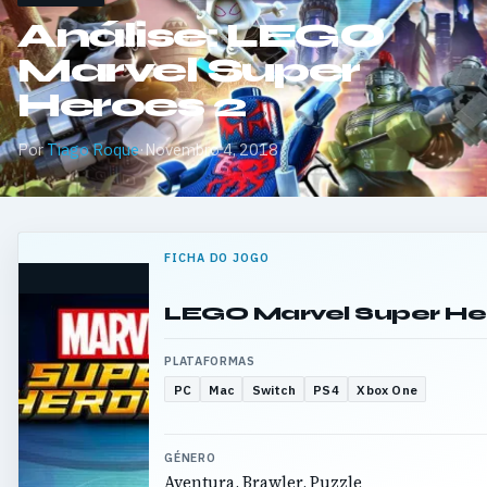
Análise: LEGO
Marvel Super
Heroes 2
Por
Tiago Roque
·
Novembro 4, 2018
FICHA DO JOGO
LEGO Marvel Super He
PLATAFORMAS
PC
Mac
Switch
PS4
Xbox One
GÉNERO
Aventura, Brawler, Puzzle