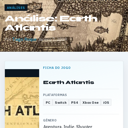
ANÁLISES
Análise: Earth
Atlantis
Por
Tiago Roque
·
Janeiro 7, 2019
FICHA DO JOGO
Earth Atlantis
PLATAFORMAS
PC
Switch
PS4
Xbox One
iOS
GÉNERO
Aventura, Indie, Shooter