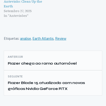
Antevisão: Clean Up the
Earth
Setembro 27, 2025
In "Antevisões"
Etiquetas:
analise
,
Earth Atlantis
,
Review
Navegação
ANTERIOR
de
Razer chega ao ramo automóvel
artigos
SEGUINTE
Razer Blade 15 atualizado com novas
gráficas Nvidia GeForce RTX