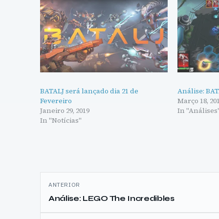
BATALJ será lançado dia 21 de
Análise: BA
Fevereiro
Março 18, 20
Janeiro 29, 2019
In "Análises
In "Notícias"
Navegação
ANTERIOR
de
Análise: LEGO The Incredibles
artigos