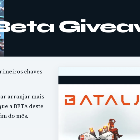
Beta Give
rimeiros chaves
ar arranjar mais
que a BETA deste
fim do mês.