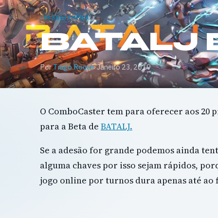
PASSATEMPOS
BATALJ 
Por
Tiago Roque
·
Janeiro 23, 2019
O ComboCaster tem para oferecer aos 20 p
para a Beta de
BATALJ.
Se a adesão for grande podemos ainda tent
alguma chaves por isso sejam rápidos, por
jogo online por turnos dura apenas até ao 