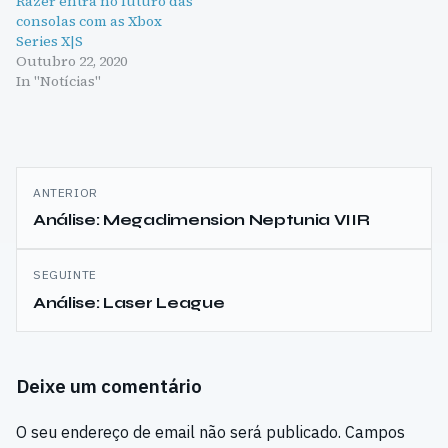
Razer entra no futuro das
consolas com as Xbox
Series X|S
Outubro 22, 2020
In "Notícias"
Navegação
ANTERIOR
de
Análise: Megadimension Neptunia VIIR
artigos
SEGUINTE
Análise: Laser League
Deixe um comentário
O seu endereço de email não será publicado.
Campos