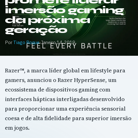
promete liderar
imersão gaming
da próxima
geração
Por
Tiago Roque
·
Janeiro 14, 2019
Razer™, a marca líder global em lifestyle para
gamers, anunciou o Razer HyperSense, um
ecossistema de dispositivos gaming com
interfaces hápticas interligadas desenvolvido
para proporcionar uma experiência sensorial
coesa e de alta fidelidade para superior imersão
em jogos.