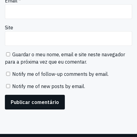
Email
*
Site
Guardar o meu nome, email e site neste navegador
para a próxima vez que eu comentar.
Notify me of follow-up comments by email.
Notify me of new posts by email.