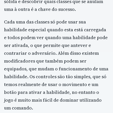
sólida e descobrir quais classes que se anulam
uma à outra é a chave do sucesso.
Cada uma das classes só pode usar sua
habilidade especial quando esta está carregada
e todos podem ver quando uma habilidade pode
ser ativada, o que permite que antever e
contrariar o adversário. Além disso existem
modificadores que também podem ser
equipados, que mudam o funcionamento de uma
habilidade. Os controles são tão simples, que só
temos realmente de usar o movimento e um
botão para ativar a habilidade, no entanto o
jogo é muito mais fácil de dominar utilizando
um comando.