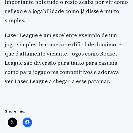
importante pois tudo o resto acaba por vir como
reflexo e a jogabilidade como já disse é muito
simples.
Laser League é um excelente exemplo de um
jogo simples de começar e dificil de dominar e
que é altamente viciante. Jogos como Rocket
League são diversão pura tanto para casuais
como para jogadores competitivos e adorava
ver Laser League a chegar a esse patamar.
Share this: