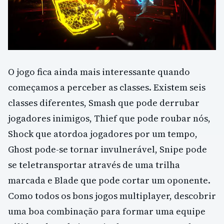
O jogo fica ainda mais interessante quando
começamos a perceber as classes. Existem seis
classes diferentes, Smash que pode derrubar
jogadores inimigos, Thief que pode roubar nós,
Shock que atordoa jogadores por um tempo,
Ghost pode-se tornar invulnerável, Snipe pode
se teletransportar através de uma trilha
marcada e Blade que pode cortar um oponente.
Como todos os bons jogos multiplayer, descobrir
uma boa combinação para formar uma equipe