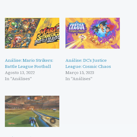
Análise: Mario Strikers:
Análise: DC’s Justice
Battle League Football
League: Cosmic Chaos
Agosto 13, 2022
Março 15, 2023
In "Análises"
In "Análises"