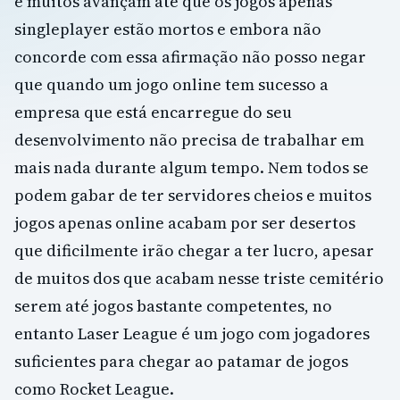
e muitos avançam até que os jogos apenas
singleplayer estão mortos e embora não
concorde com essa afirmação não posso negar
que quando um jogo online tem sucesso a
empresa que está encarregue do seu
desenvolvimento não precisa de trabalhar em
mais nada durante algum tempo. Nem todos se
podem gabar de ter servidores cheios e muitos
jogos apenas online acabam por ser desertos
que dificilmente irão chegar a ter lucro, apesar
de muitos dos que acabam nesse triste cemitério
serem até jogos bastante competentes, no
entanto Laser League é um jogo com jogadores
suficientes para chegar ao patamar de jogos
como Rocket League.