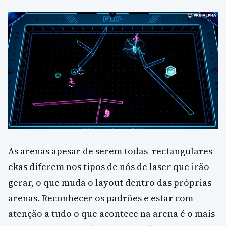
As arenas apesar de serem todas rectangulares
ekas diferem nos tipos de nós de laser que irão
gerar, o que muda o layout dentro das próprias
arenas. Reconhecer os padrões e estar com
atenção a tudo o que acontece na arena é o mais