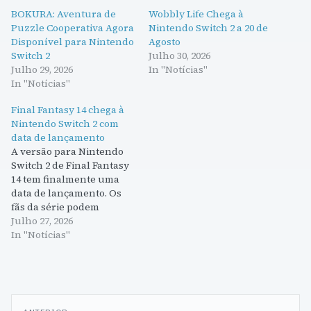
BOKURA: Aventura de
Wobbly Life Chega à
Puzzle Cooperativa Agora
Nintendo Switch 2 a 20 de
Disponível para Nintendo
Agosto
Switch 2
Julho 30, 2026
Julho 29, 2026
In "Notícias"
In "Notícias"
Final Fantasy 14 chega à
Nintendo Switch 2 com
data de lançamento
A versão para Nintendo
Switch 2 de Final Fantasy
14 tem finalmente uma
data de lançamento. Os
fãs da série podem
começar a contar os dias
Julho 27, 2026
para mergulharem no
In "Notícias"
mundo de Eorzea.
Navegação