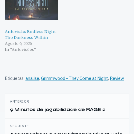
Antevisão: Endless Night:
The Darkness Within
Agosto 6, 2026
In "Antevisões"
Etiquetas:
analise
,
Grimmwood - They Come at Night
,
Review
Navegação
ANTERIOR
de
9 Minutos de jogabilidade de RAGE 2
artigos
SEGUINTE