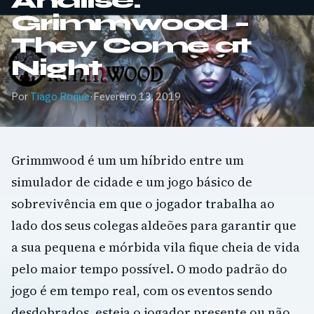
Análise:
Grimmwood –
They Come at
Night
Por
Tiago Roque
·
Fevereiro 13, 2019
Grimmwood é um um híbrido entre um
simulador de cidade e um jogo básico de
sobrevivência em que o jogador trabalha ao
lado dos seus colegas aldeões para garantir que
a sua pequena e mórbida vila fique cheia de vida
pelo maior tempo possível. O modo padrão do
jogo é em tempo real, com os eventos sendo
desdobrados, esteja o jogador presente ou não.