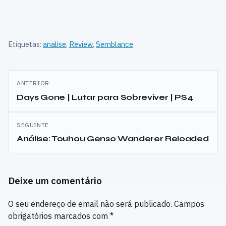
Etiquetas:
analise
,
Review
,
Semblance
Navegação
ANTERIOR
de
Days Gone | Lutar para Sobreviver | PS4
artigos
SEGUINTE
Análise: Touhou Genso Wanderer Reloaded
Deixe um comentário
O seu endereço de email não será publicado.
Campos
obrigatórios marcados com
*