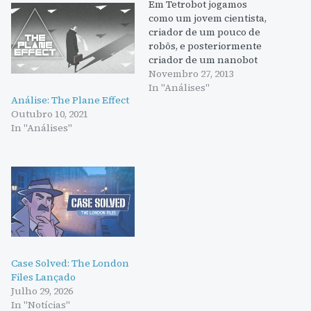
Em Tetrobot jogamos
como um jovem cientista,
criador de um pouco de
robôs, e posteriormente
criador de um nanobot
que vai para dentro dos
Novembro 27, 2013
pequenos robôs para
In "Análises"
Análise: The Plane Effect
corrigi-los. O nosso robô
Outubro 10, 2021
flutua sobre os níveis,
In "Análises"
capaz de pegar em vários
tipos de blocos , e depois
lançá-los novamente
para fora.…
Case Solved: The London
Files Lançado
Julho 29, 2026
In "Notícias"