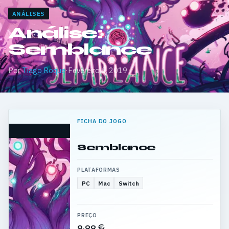
ANÁLISES
Análise:
Semblance
Por
Tiago Roque
·
Fevereiro 6, 2019
FICHA DO JOGO
Semblance
PLATAFORMAS
PC
Mac
Switch
PREÇO
9,99 €