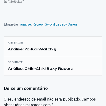
In "Notícias"
Etiquetas:
analise
,
Review
,
Sword Legacy Omen
Navegação
ANTERIOR
de
Análise: Yo-Kai Watch 3
artigos
SEGUINTE
Análise: Chiki-Chiki Boxy Racers
Deixe um comentário
O seu endereço de email não será publicado.
Campos
obrigatórios marcados com
*