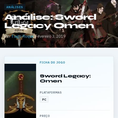
ANÁLISES
Análise: Sword
Legacy Omen
Por
Tiago Roque
·
Fevereiro 3, 2019
FICHA DO JOGO
Sword Legacy:
Omen
PLATAFORMAS
PC
PREÇO