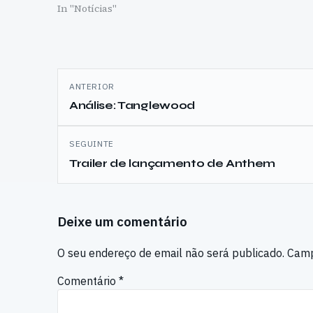
In "Notícias"
Navegação
ANTERIOR
de
Análise: Tanglewood
artigos
SEGUINTE
Trailer de lançamento de Anthem
Deixe um comentário
O seu endereço de email não será publicado.
Camp
Comentário
*