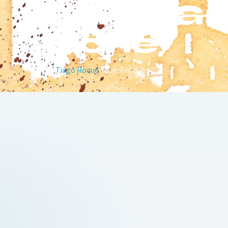
Sarah & 
Gone
Por
Tiago Roque
·
Fevereiro 11, 2019