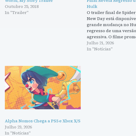
World, My Story Trailer
Final Revela Regresso 
Outubro 25, 2018
Hulk
In "Trailer"
O trailer final de Spid
New Day está disponíve
grande mudança no Hul
regresso de uma versão
agressiva. O filme prom
emocionante, com ligaçõ
Julho 21, 2026
Men.
In "Notícias"
Alpha Nomos Chega a PS5 e Xbox X/S
Julho 23, 2026
In "Notícias"