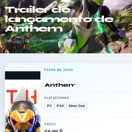
Trailer de
lançamento de
Anthem
Por
Tiago Roque
·
Fevereiro 11, 2019
FICHA DO JOGO
Anthem
PLATAFORMAS
PC
PS4
Xbox One
PREÇO
59,99 €