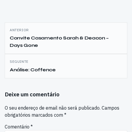
Navegação
ANTERIOR
de
Convite Casamento Sarah & Deacon –
Days Gone
artigos
SEGUINTE
Análise: Coffence
Deixe um comentário
O seu endereço de email não será publicado.
Campos
obrigatórios marcados com
*
Comentário
*