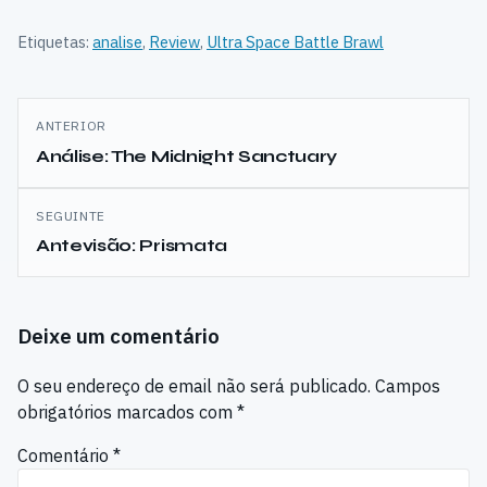
Etiquetas:
analise
,
Review
,
Ultra Space Battle Brawl
Navegação
ANTERIOR
de
Análise: The Midnight Sanctuary
artigos
SEGUINTE
Antevisão: Prismata
Deixe um comentário
O seu endereço de email não será publicado.
Campos
obrigatórios marcados com
*
Comentário
*