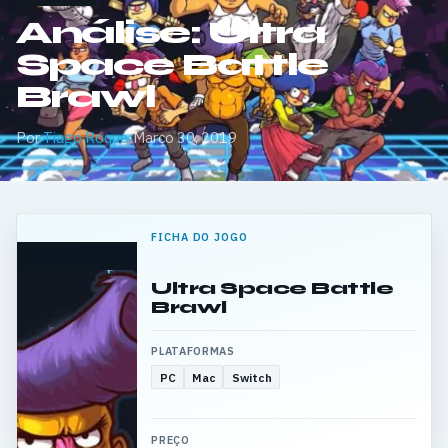
Análise: Ultra
Space Battle
Brawl
Por
Tiago Roque
·
Março 30, 2019
FICHA DO JOGO
Ultra Space Battle
Brawl
PLATAFORMAS
PC
Mac
Switch
PREÇO