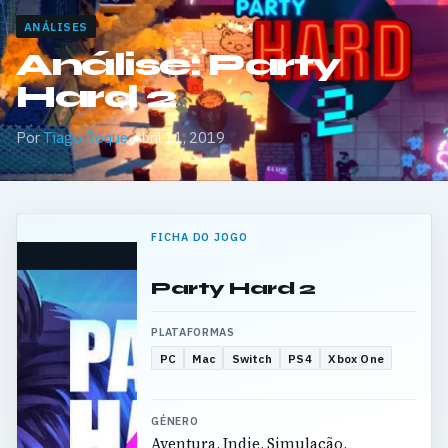
ANÁLISES
Análise: Party
Hard 2
Por
Tiago Roque
·
Abril 11, 2019
FICHA DO JOGO
Party Hard 2
PLATAFORMAS
PC
Mac
Switch
PS4
Xbox One
GÉNERO
Aventura, Indie, Simulação,