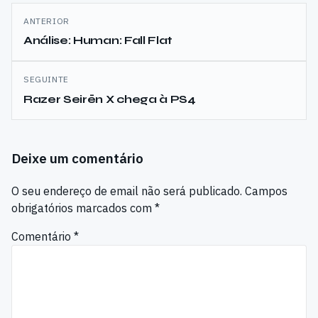
Navegação
ANTERIOR
de
Análise: Human: Fall Flat
artigos
SEGUINTE
Razer Seirēn X chega à PS4
Deixe um comentário
O seu endereço de email não será publicado.
Campos
obrigatórios marcados com
*
Comentário
*