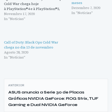
meses
Cold War chega hoje
Dezembro 7, 2020
à PlayStation®4 e à PlayStation®5,
In "Notícias"
tanto em formato físico nos pontos
Novembro 17, 2020
de venda habituais, como em
In "Notícias"
formato digital através
da PlayStation®Store. Isto significa
que a icónica série Black Ops está de
volta com Call of Duty®: Black Ops
Call of Duty: Black Ops Cold War
Cold War, que larga os…
chega no dia 13 de novembro
Agosto 28, 2020
In "Notícias"
Navegação
ANTERIOR
de
ASUS anuncia a Serie 30 de Placas
Gráficas NVIDIA GeForce: ROG Strix, TUF
artigos
Gaming e Dual NVIDIA GeForce