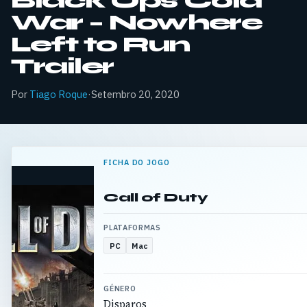
Black Ops Cold
War – Nowhere
Left to Run
Trailer
Por
Tiago Roque
·
Setembro 20, 2020
FICHA DO JOGO
Call of Duty
PLATAFORMAS
PC
Mac
GÉNERO
Disparos