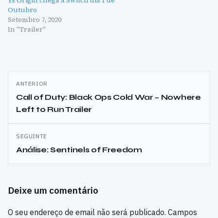
Ys Origin chega à Switch dia 1 de
Outubro
Setembro 7, 2020
In "Trailer"
Navegação
ANTERIOR
de
Call of Duty: Black Ops Cold War – Nowhere
Left to Run Trailer
artigos
SEGUINTE
Análise: Sentinels of Freedom
Deixe um comentário
O seu endereço de email não será publicado.
Campos