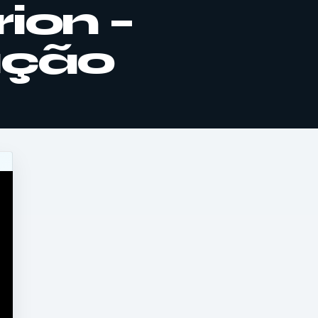
ion –
ação