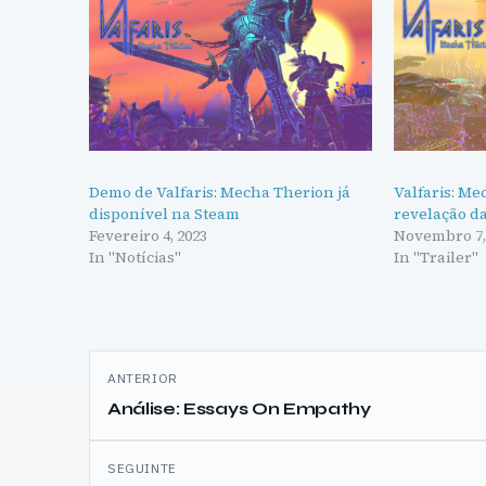
Demo de Valfaris: Mecha Therion já
Valfaris: Me
disponível na Steam
revelação d
Fevereiro 4, 2023
Novembro 7,
In "Notícias"
In "Trailer"
Navegação
ANTERIOR
de
Análise: Essays On Empathy
artigos
SEGUINTE