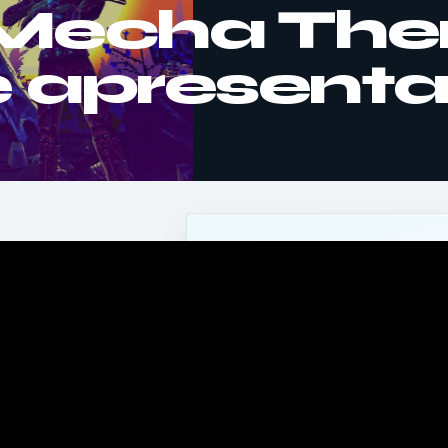
 Mecha Ther
de apresent