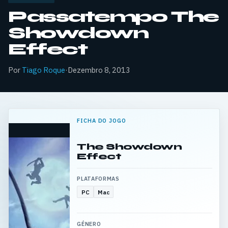
Passatempo The
Showdown
Effect
Por
Tiago Roque
·
Dezembro 8, 2013
FICHA DO JOGO
The Showdown
Effect
PLATAFORMAS
PC
Mac
GÉNERO