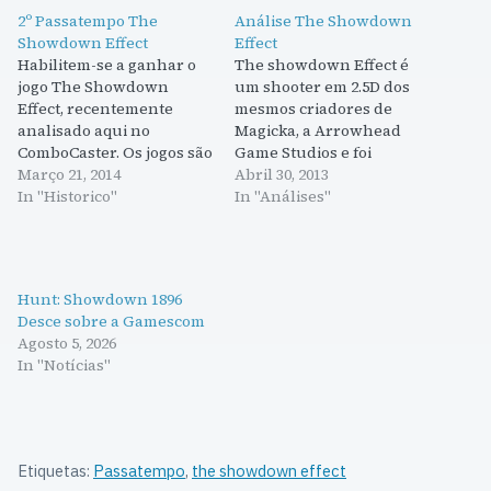
2º Passatempo The
Análise The Showdown
Showdown Effect
Effect
Habilitem-se a ganhar o
The showdown Effect é
jogo The Showdown
um shooter em 2.5D dos
Effect, recentemente
mesmos criadores de
analisado aqui no
Magicka, a Arrowhead
ComboCaster. Os jogos são
Game Studios e foi
oferecidos pela Paradox
Março 21, 2014
inspirado nos anos 80 e 90
Abril 30, 2013
Interactive por isso
In "Historico"
, quer no seu estilo quer
In "Análises"
passem pela sua página
no tema das várias
do Facebook e deixem um
personagens. Tal como
like. Basta seguir as
em Magicka as piadas são
instruções seguintes e
muitas e de uma vasta
Hunt: Showdown 1896
esperar pelo final da
gama de…
Desce sobre a Gamescom
semana. Boa sorte. a
Agosto 5, 2026
Rafflecopter giveaway
In "Notícias"
Etiquetas:
Passatempo
,
the showdown effect